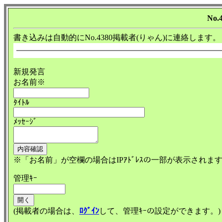
No.
書き込みは自動的にNo.4380掲載者(りゃん)に連絡します。
新規発言
お名前※
ﾀｲﾄﾙ
ﾒｯｾｰｼﾞ
※「お名前」が空欄の場合はIPｱﾄﾞﾚｽの一部が表示されま
管理ｷｰ
(掲載者の場合は、
ﾛｸﾞｲﾝ
して、管理ｷｰの設定ができます。)