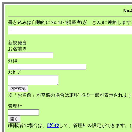
No.
書き込みは自動的にNo.4374掲載者(ぎ きん)に連絡します
新規発言
お名前※
ﾀｲﾄﾙ
ﾒｯｾｰｼﾞ
※「お名前」が空欄の場合はIPｱﾄﾞﾚｽの一部が表示されま
管理ｷｰ
(掲載者の場合は、
ﾛｸﾞｲﾝ
して、管理ｷｰの設定ができます。)