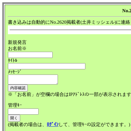
No.
書き込みは自動的にNo.2620掲載者(土井ミッシェル)に連
新規発言
お名前※
ﾀｲﾄﾙ
ﾒｯｾｰｼﾞ
※「お名前」が空欄の場合はIPｱﾄﾞﾚｽの一部が表示されま
管理ｷｰ
(掲載者の場合は、
ﾛｸﾞｲﾝ
して、管理ｷｰの設定ができます。)