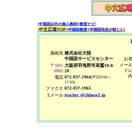
[
中国語以外の個人教師
][
教室ナビ
]
中文広場TOP
[
][
中国語教室
][
中国語先生が欲しい
]
連絡先
株式会社大陸
中国語サービスセンター
お
メー
〒583-
大阪府羽曳野市高鷲10-8-
ド
0882
20
072-937-1964
電話
(平日9:00～
17:00)
072-937-1965
ファクス
teacher @chinese1.jp
Eメール