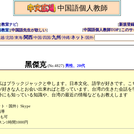
中国語個人教師
[
教室ナビ
]
[
新規登
[
中国語個人教師TOP
][
このサ
語教室
][
中国語先生が欲しい
]
関西
九州
ネット
越/北陸
/
東海
/
/
中国/四国
/
/沖縄
/
/国外
/
黑傑克
(No.4827)
男性、20代
私はブラックジャックと申します。日本文化、語学が好きです。こ
が好きな人とお会い出来ればと思っています。台湾の生きた会話を
外にも知っている知識や、台湾の最近の情報などもお教えします
ト・国外）Skype
指導
も可
スン1時間1000円