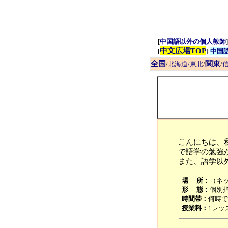
[
中国語以外の個人教師
]
中文広場TOP
[
][
中国
全国
関東
/
北海道/東北
/
/
信
こんにちは、
で語学の勉強
また、語学以
場 所：
（ネッ
形 態：
個別
時間帯：
何時で
授業料：
1レッ