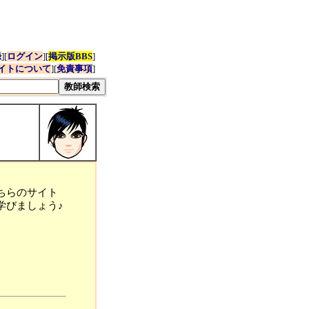
録
][
ログイン
][
掲示版BBS
]
イトについて
][
免責事項
]
ちらのサイト
学びましょう♪