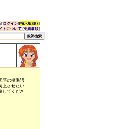
録
][
ログイン
][
掲示版BBS
]
イトについて
][
免責事項
]
国語の標準語
向上させたい
絡してくださ