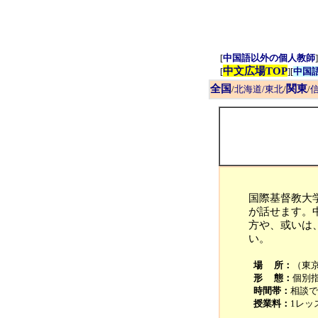
[
中国語以外の個人教師
]
中文広場TOP
[
][
中国
全国
関東
/
北海道/東北
/
/
信
国際基督教大
が話せます。
方や、或いは
い。
場 所：
（東
形 態：
個別
時間帯：
相談で
授業料：
1レッ