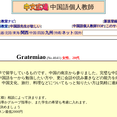
中国語個人教師
[
教室ナビ
]
[
新規登
[
中国語個人教師TOP
][
このサ
語教室
][
中国語先生が欲しい
]
関西
九州
ネット
越/北陸
/
東海
/
/
中国/四国
/
/沖縄
/
/国外
/
Gratemiao
(No.4641)
女性、20代
学で留学しているものです。中国の南京から参りました。完璧な中
中国語を一から勉強したい方や、更に会話や読み書きなどの能力を
、中国文化、旅行、料理などについてもっと知りたい方は気軽に連
京都）相談によって決まります。
指導かグループ指導か、また学生の希望も考慮に入れます。
決めましょう
スン最低2000円