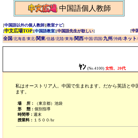
中国語個人教師
[
中国語以外の個人教師
][
教室ナビ
]
中文広場TOP
[
中
[
][
中国語教室
][
中国語先生が欲しい
]
全国
関東
関西
九州
ネット
/
北海道/東北
/
/
信越/北陸
/
東海
/
/
中国/四国
/
/沖縄
/
ﾔﾝ
(No.4100)
女性、20代
私はオーストリア人。中国で生まれます。だから英語と中
ます。
場 所：
（東京都）池袋
形 態：
個別指導
時間帯：
週末
授業料：
１５００/hr