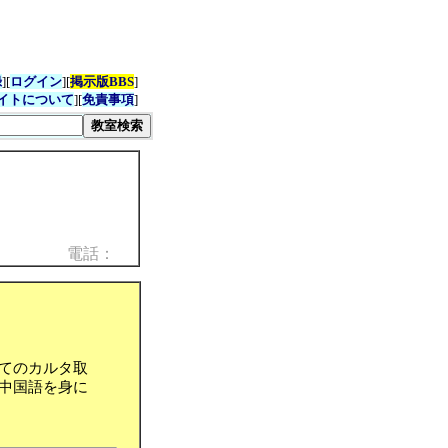
録
][
ログイン
][
掲示版BBS
]
イトについて
][
免責事項
]
電話：
てのカルタ取
中国語を身に