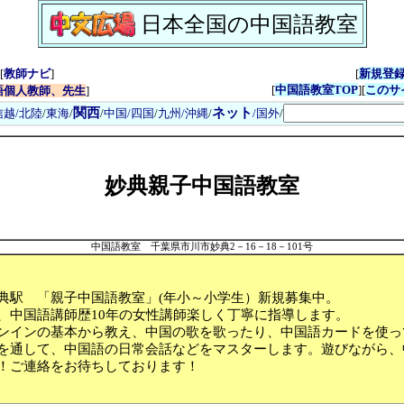
日本全国の中国語教室
[
教師ナビ
]
[
新規登
[
中国語教室TOP
][
このサ
語個人教師、先生
]
関西
ネット
信越/北陸
/
東海
/
/
中国/四国
/
九州/沖縄
/
/国外
/
妙典親子中国語教室
中国語教室 千葉県市川市妙典2－16－18－101号
典駅 「親子中国語教室」(年小～小学生）新規募集中。
、中国語講師歴10年の女性講師楽しく丁寧に指導します。
ンインの基本から教え、中国の歌を歌ったり、中国語カードを使っ
を通して、中国語の日常会話などをマスターします。遊びながら、
！ご連絡をお待ちしております！