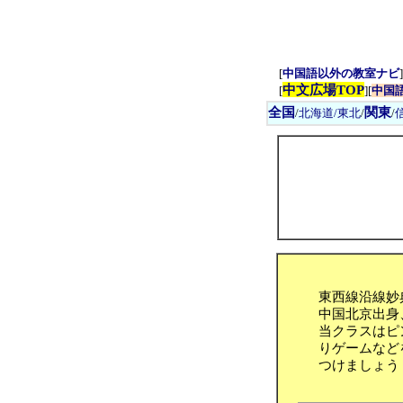
[
中国語以外の教室ナビ
]
中文広場TOP
[
][
中国
全国
関東
/
北海道/東北
/
/
東西線沿線妙
中国北京出身
当クラスはピ
りゲームなど
つけましょう