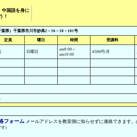
、中国語を身に
う！
千葉県）千葉県市川市妙典2－16－18－101号
定員
曜日
時間
受講料
am9:00～
名
日曜日
4500円/月
am10:00
し
絡フォーム
メールアドレスを教室側に知らせずに連絡できます。
す)