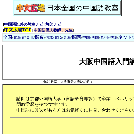
日本全国の中国語教室
[
中国語以外の教室ナビ
][
教師ナビ
]
中文広場TOP
[
][
中国語個人教師、先生
]
全国
関東
関西
ネット
/
北海道/東北
/
/
信越/北陸
/
東海
/
/
中国/四国
/
九州/沖縄
/
大阪中国語入門
中国語教室 大阪市新大阪駅の近く
講師は京都外国語大学（言語教育専攻）で卒業、ベルリッ
間教学暦を持つ女性です。
中国語に興味がある方はお気軽くにお問い合わせください