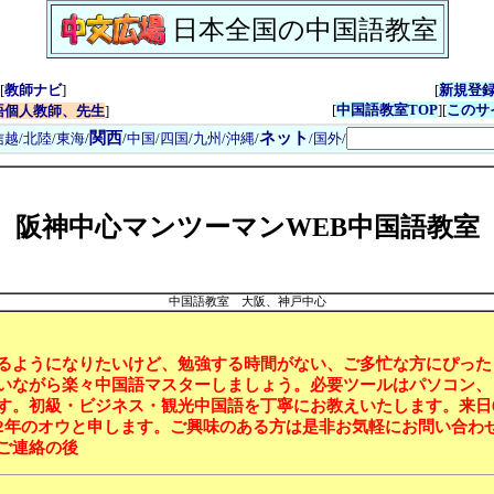
日本全国の中国語教室
[
教師ナビ
]
[
新規登
[
中国語教室TOP
][
このサ
語個人教師、先生
]
関西
ネット
信越/北陸
/
東海
/
/
中国/四国
/
九州/沖縄
/
/国外
/
阪神中心マンツーマンWEB中国語教室
中国語教室 大阪、神戸中心
るようになりたいけど、勉強する時間がない、ご多忙な方にぴった
いながら楽々中国語マスターしましょう。必要ツールはパソコン、
す。初級・ビジネス・観光中国語を丁寧にお教えいたします。来日
2年のオウと申します。ご興味のある方は是非お気軽にお問い合わ
ご連絡の後