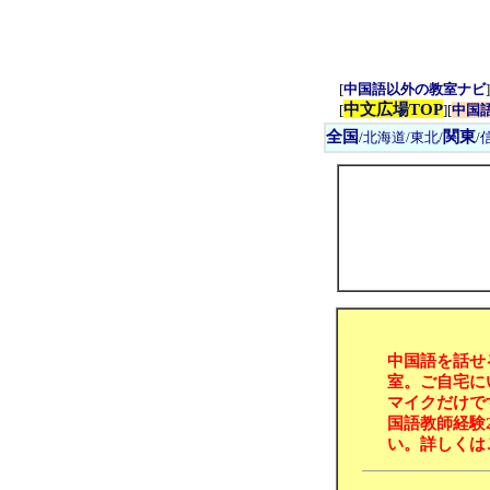
[
中国語以外の教室ナビ
]
中文広場TOP
[
][
中国
全国
関東
/
北海道/東北
/
/
中国語を話せ
室。ご自宅に
マイクだけで
国語教師経験
い。詳しくは