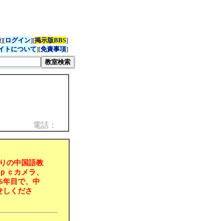
録
][
ログイン
][
掲示版BBS
]
イトについて
][
免責事項
]
電話：
りの中国語教
ｐｃカメラ、
6年目で、中
せしくださ