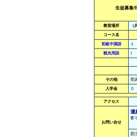
生徒募集
教室場所
（
コース名
初級中国語
１
観光用語
1
その他
受
入学金
アクセス
連
要で
お問い合せ
担