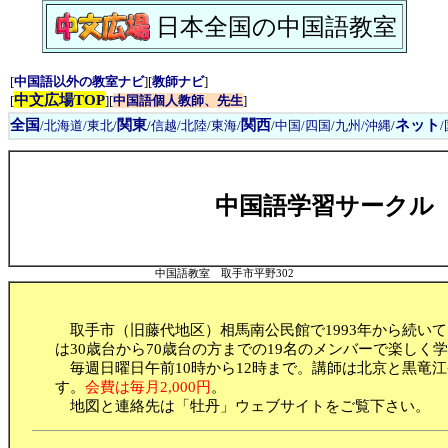
日本全国の中国語教室
[
中国語以外の教室ナビ
][
教師ナビ
]
中文広場TOP
[
][
中国語個人教師、先生
]
全国
関東
関西
ネット
/
北海道/東北
/
/
信越/北陸
/
東海
/
/
中国/四国
/
九州/沖縄
/
中国語学習サークル
中国語教室 取手市平野302
取手市（旧藤代地区）相馬南公民館で1993年から続い
は30歳台から70歳台の方までの19名のメンバーで楽しく
毎週日曜日午前10時から12時まで。講師は北京と黒竜
す。
会費は毎月2,000円
。
地図と連絡先は「牡丹」ウェブサイトをご覧下さい。